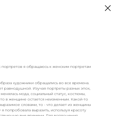
х портретов я обращаюсь к женским портретам
браза художники обращались во все времена.
яет равнодушной. Изучая портреты разных эпох,
е менялась мода, социальный статус, костюмы,
-то в женщине остается неизменным. Какой-то
выразимое словами, то - что делает из женщины
у я попробовала выразить, используя красоту
ествующую вне времени. Для воплощения