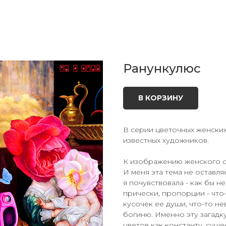
Ранункулюс
В КОРЗИНУ
В серии цветочных женски
известных художников.
К изображению женского о
И меня эта тема не оставл
я почувствовала - как бы н
прически, пропорции - что
кусочек ее души, что-то не
богиню. Именно эту загадк
цветов как константу, сущ