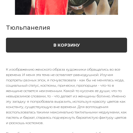
Тюльпанелия
В КОРЗИНУ
К изображению женского образа художники обращались во все
времена. И меня эта тема не оставляет равнодушной. Изучая
портреты разных эпох, я почувствовала - как бы не менялась мода,
социальный статус, костюмы, прически, пропорции - что-то в
женщине остается неизменным. Какой-то кусочек ее души, что-то
невыразимое словами, то - что делает из женщины богиню. Именно
эту загадку я попробовала выразить, используя красоту цветов как
константу, существующую вне времени. Для воплощения
воспользовалась такими максимально тактильными медиумами, как
пастель и бархат, стараясь подчеркнуть бархатистую фактуру цветов
и роскошь костюмов.