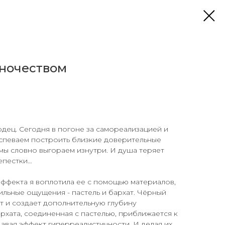
ночеством
дец. Сегодня в погоне за самореализацией и
успеваем построить близкие доверительные
 мы словно выгораем изнутри. И душа теряет
епестки…
эффекта я воплотила ее с помощью материалов,
льные ощущения - пастель и бархат. Чёрный
т и создает дополнительную глубину
архата, соединенная с пастелью, приближается к
давая эффект гиперреалистичности. И делая их