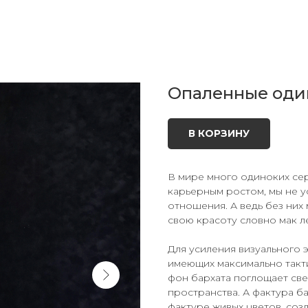
Опаленные оди
В КОРЗИНУ
В мире много одиноких сер
карьерным ростом, мы не 
отношения. А ведь без них
свою красоту словно мак л
Для усиления визуального 
имеющих максимально такти
фон бархата поглощает све
пространства. А фактура б
фактуре живых цветов, соз